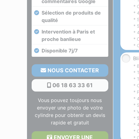
commentaires Google
* 
Sélection de produits de
* 
* 
qualité
* 
Intervention à Paris et
* 
proche banlieue
* 
* 
Disponible 7j/7
Bl
* 
NOUS CONTACTER
* 
* 
06 18 63 33 61
* 
* 
* 
Vous pouvez toujours nous
* 
envoyer une photo de votre
* 
cylindre pour obtenir un devis
* 
rapide et gratuit
* 
* 
ENVOYER UNE
* 