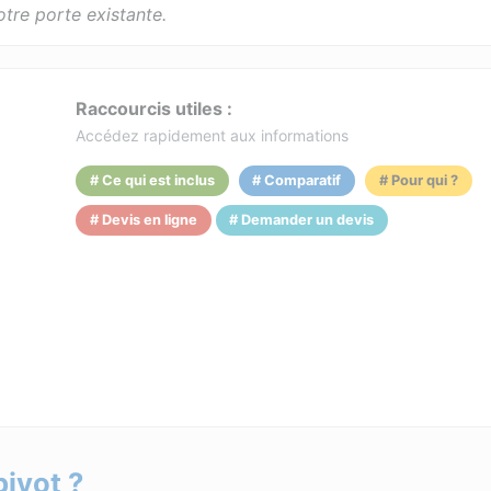
otre porte existante.
Raccourcis utiles :
Accédez rapidement aux informations
# Ce qui est inclus
# Comparatif
# Pour qui ?
# Devis en ligne
# Demander un devis
pivot ?