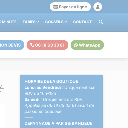
Payer en ligne
S MINUTE
TARIFS
CONSEILS
CONTACT
ON DEVIS
06 18 63 33 61
WhatsApp
t
HORAIRE DE LA BOUTIQUE
Lundi au Vendredi
: Uniquement sur
RDV de 10h-18h
Samedi
: Uniquement sur RDV
Appelez au
06 18 63 33 61
avant de
passer en boutique
——
DÉPANNAGE À PARIS & BANLIEUE