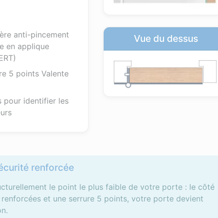
ère anti-pincement
Vue du dessus
e en applique
ERT)
re 5 points Valente
a
 pour identifier les
eurs
curité renforcée
cturellement le point le plus faible de votre porte : le côté
 renforcées et une serrure 5 points, votre porte devient
on.