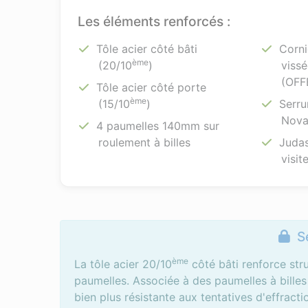
Les éléments renforcés :
Tôle acier côté bâti
Corni
ème
(20/10
)
vissé
(OFF
Tôle acier côté porte
ème
(15/10
)
Serru
Nov
4 paumelles 140mm sur
roulement à billes
Judas
visit
Sé
ème
La tôle acier 20/10
côté bâti renforce stru
paumelles. Associée à des paumelles à billes
bien plus résistante aux tentatives d'effracti