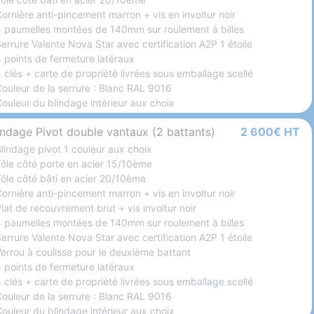
Cornière anti-pincement marron + vis en involtur noir
4 paumelles montées de 140mm sur roulement à billes
Serrure Valente Nova Star avec certification A2P 1 étoile
5 points de fermeture latéraux
4 clés + carte de propriété livrées sous emballage scellé
Couleur de la serrure : Blanc RAL 9016
Couleur du blindage intérieur aux choix
indage Pivot double vantaux (2 battants)
2 600€ HT
Blindage pivot 1 couleur aux choix
Tôle côté porte en acier 15/10ème
Tôle côté bâti en acier 20/10ème
Cornière anti-pincement marron + vis en involtur noir
Plat de recouvrement brut + vis involtur noir
4 paumelles montées de 140mm sur roulement à billes
Serrure Valente Nova Star avec certification A2P 1 étoile
Verrou à coulisse pour le deuxième battant
5 points de fermeture latéraux
4 clés + carte de propriété livrées sous emballage scellé
Couleur de la serrure : Blanc RAL 9016
Couleur du blindage intérieur aux choix