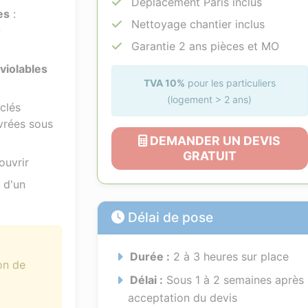
Déplacement Paris inclus
es
:
Nettoyage chantier inclus
-
Garantie 2 ans pièces et MO
violables
TVA 10%
pour les particuliers
(logement > 2 ans)
clés
ivrées sous
DEMANDER UN DEVIS
GRATUIT
 ouvrir
r d'un
Délai de pose
Durée :
2 à 3 heures sur place
on de
Délai :
Sous 1 à 2 semaines après
acceptation du devis