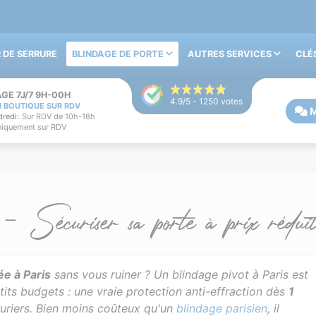
 DE SERRURE
BLINDAGE DE PORTE
AUTRES SERVICES
CLÉ
GE 7J/7 9H-00H
4.9
/5 -
1250
votes
N BOUTIQUE SUR RDV
M
redi:
Sur RDV de 10h-18h
iquement sur RDV
Sécuriser sa porte à prix rédui
ée à Paris
sans vous ruiner ? Un blindage pivot à Paris est
petits budgets : une vraie protection anti-effraction dès
1
ruriers. Bien moins coûteux qu'un
blindage parisien
, il