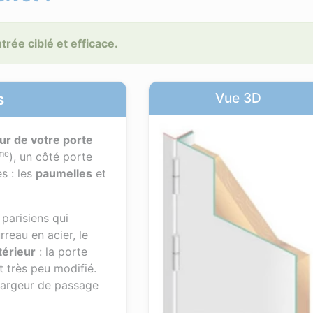
rée ciblé et efficace.
s
Vue 3D
ieur de votre porte
me
), un côté porte
es : les
paumelles
et
parisiens qui
reau en acier, le
térieur
: la porte
t très peu modifié.
 largeur de passage