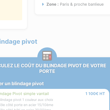
Zone :
Paris & proche banlieue
lindage pivot
ULEZ LE COÛT DU BLINDAGE PIVOT DE VOTRE
PORTE
ler un blindage pivot
indage Pivot simple vantail
1 100€ HT
Blindage pivot 1 couleur aux choix
Tôle côté porte en acier 15/10ème
Tôle côté bâti en acier 20/10ème