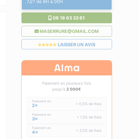
7J/7 de 9H à 00H
06 18 63 33 61
MASERRURE@GMAIL.COM
LAISSER UN AVIS
Paiement en plusieurs fois
jusqu'à
2 000€
Paiement en
+ 0,5% de frais
2×
Paiement en
+ 1,5% de frais
3×
Paiement en
+ 2,5% de frais
4×