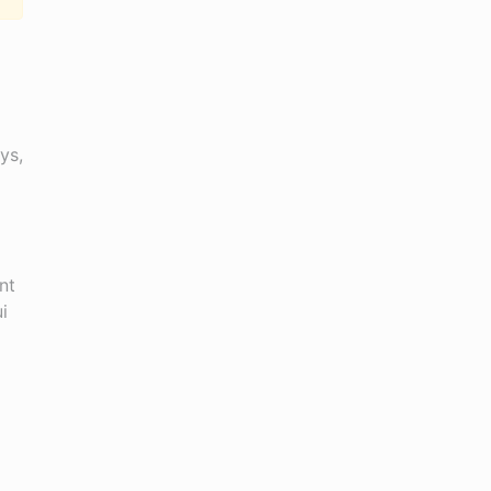
ys,
nt
i