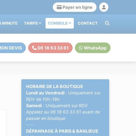
Payer en ligne
S MINUTE
TARIFS
CONSEILS
CONTACT
ON DEVIS
06 18 63 33 61
WhatsApp
HORAIRE DE LA BOUTIQUE
Lundi au Vendredi
: Uniquement sur
RDV de 10h-18h
Samedi
: Uniquement sur RDV
Appelez au
06 18 63 33 61
avant de
passer en boutique
——
DÉPANNAGE À PARIS & BANLIEUE