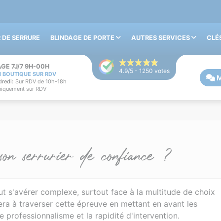
 DE SERRURE
BLINDAGE DE PORTE
AUTRES SERVICES
CLÉ
GE 7J/7 9H-00H
4.9
/5 -
1250
votes
N BOUTIQUE SUR RDV
M
redi:
Sur RDV de 10h-18h
iquement sur RDV
on serrurier de confiance ?
t s'avérer complexe, surtout face à la multitude de choix
era à traverser cette épreuve en mettant en avant les
 professionnalisme et la rapidité d'intervention.