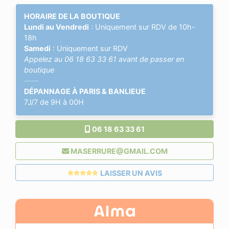
HORAIRE DE LA BOUTIQUE
Lundi au Vendredi
: Uniquement sur RDV de 10h-
18h
Samedi
: Uniquement sur RDV
Appelez au
06 18 63 33 61
avant de passer en
boutique
——
DÉPANNAGE À PARIS & BANLIEUE
7J/7 de 9H à 00H
06 18 63 33 61
MASERRURE@GMAIL.COM
LAISSER UN AVIS