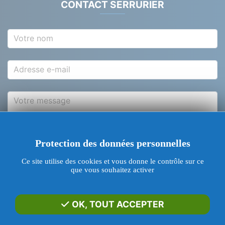
CONTACT SERRURIER
Votre nom
Adresse e-mail
Votre message
Protection des données personnelles
J'accepte d'être contacter grâce à mon adresse e-
mail
Ce site utilise des cookies et vous donne le contrôle sur ce
que vous souhaitez activer
ENVOYER
OK, TOUT ACCEPTER
LIENS UTILES