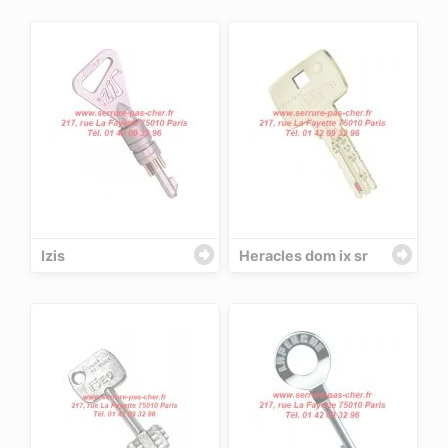
Izis
Heracles dom ix sr