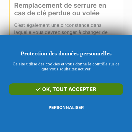
Remplacement de serrure en
cas de clé perdue ou volée
C’est également une circonstance dans
laquelle vous devrez songer à changer de
serrure. Que votre
clé soit perdue ou volée, le
changement de serrure doit être le premier
Protection des données personnelles
réflexe
à adopter.
Ce site utilise des cookies et vous donne le contrôle sur ce
En effet, des intrus peuvent facilement
que vous souhaitez activer
s’infiltrer chez vous suite à la perte ou au vol
de votre clé. Donc, n’hésitez pas à identifier
quelle clé vous avez perdue et effectuez en
OK, TOUT ACCEPTER
toute urgence le remplacement de serrure. Et
si la perte de clé devient fréquente, il est
conseillé d’opter pour une serrure avec
PERSONNALISER
combinaison.
WHATSAPP
Mais attention, la combinaison doit être
Menu
Appeler
SMS
E-mail
Contact