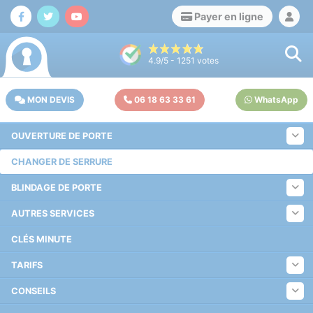
Payer en ligne
4.9
/5 -
1251
votes
MON DEVIS
06 18 63 33 61
WhatsApp
OUVERTURE DE PORTE
CHANGER DE SERRURE
BLINDAGE DE PORTE
AUTRES SERVICES
CLÉS MINUTE
TARIFS
CONSEILS