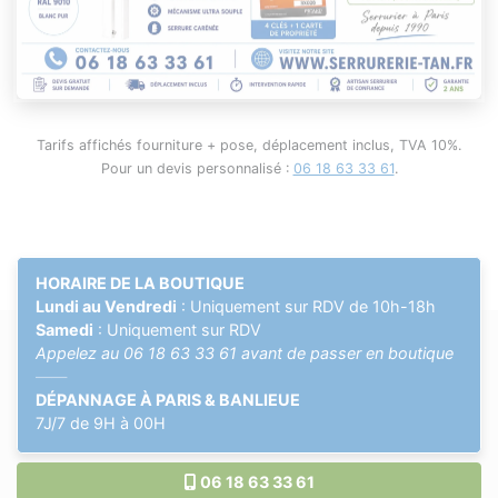
Tarifs affichés fourniture + pose, déplacement inclus, TVA 10%.
Pour un devis personnalisé :
06 18 63 33 61
.
HORAIRE DE LA BOUTIQUE
Lundi au Vendredi
: Uniquement sur RDV de 10h-18h
Samedi
: Uniquement sur RDV
Appelez au
06 18 63 33 61
avant de passer en boutique
——
DÉPANNAGE À PARIS & BANLIEUE
7J/7 de 9H à 00H
06 18 63 33 61