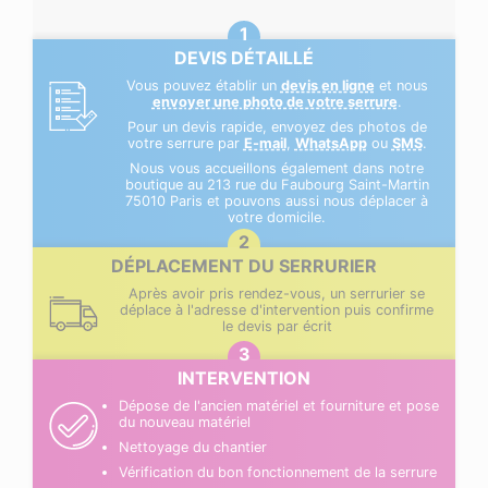
DEVIS DÉTAILLÉ
Vous pouvez établir un
devis en ligne
et nous
envoyer une photo de votre serrure
.
Pour un devis rapide, envoyez des photos de
votre serrure par
E-mail
,
WhatsApp
ou
SMS
.
Nous vous accueillons également dans notre
boutique au 213 rue du Faubourg Saint-Martin
75010 Paris et pouvons aussi nous déplacer à
votre domicile.
DÉPLACEMENT DU SERRURIER
Après avoir pris rendez-vous, un serrurier se
déplace à l'adresse d'intervention puis confirme
le devis par écrit
INTERVENTION
Dépose de l'ancien matériel et fourniture et pose
du nouveau matériel
Nettoyage du chantier
Vérification du bon fonctionnement de la serrure