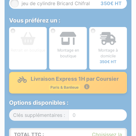
jeu de cylindre Bricard Chifral
350€ HT
Vous préférez un :
Retrait en boutique
Montage en
Montage à
boutique
domicile
350€ HT
Livraison Express 1H par Coursier
Paris & Banlieue
Options disponibles :
Clés supplémentaires :
TOTAL TTC :
Choisissez la