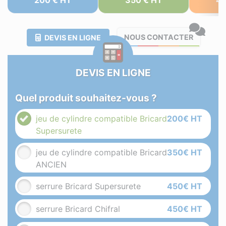
200 € HT
350 € HT
45
NOUS CONTACTER
DEVIS EN LIGNE
DEVIS EN LIGNE
Quel produit souhaitez-vous ?
jeu de cylindre compatible Bricard
200€ HT
Supersurete
jeu de cylindre compatible Bricard
350€ HT
ANCIEN
serrure Bricard Supersurete
450€ HT
serrure Bricard Chifral
450€ HT