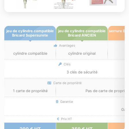
jeu de cylindre compatible
jeu de cylindre compatible
serrure Br
Bricard Supersurete
Bricard ANCIEN
Avantages
cylindre compatible
cylindre original
Clés
3 clés de sécurité
Carte de propriété
1 carte de propriété
Pas de carte de propriét
Garantie
Gara
Prix HT