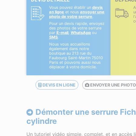
Vous pouvez établir un
devis
A
en ligne
et nous
envoyer une
u
photo de votre serrure
.
l
c
Pour un devis rapide, envoyez
des photos de votre serrure
par
E-mail
,
WhatsApp
ou
SMS
.
Nous vous accueillons
également dans notre
boutique au 213 rue du
Faubourg Saint-Martin 75010
Paris et pouvons aussi nous
déplacer à votre domicile.
DEVIS EN LIGNE
ENVOYER UNE PHOT
Démonter une serrure Fich
cylindre
Un tutoriel vidéo simple, complet, et en accès 