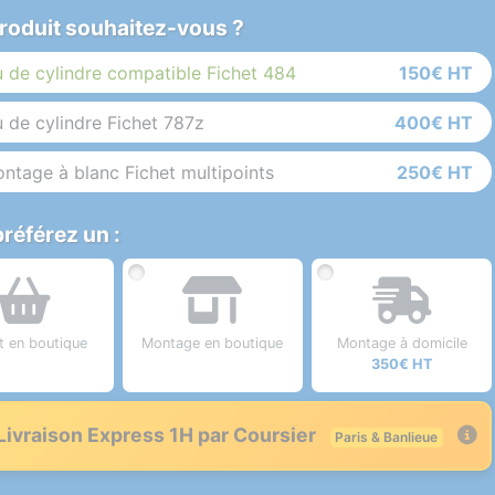
roduit souhaitez-vous ?
u de cylindre compatible Fichet 484
150€ HT
u de cylindre Fichet 787z
400€ HT
ntage à blanc Fichet multipoints
250€ HT
référez un :
it en boutique
Montage en boutique
Montage à domicile
350€ HT
Livraison Express 1H par Coursier
Paris & Banlieue