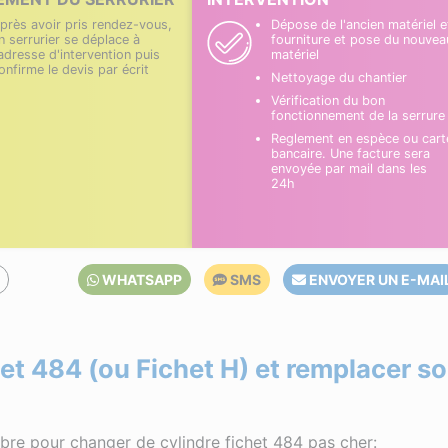
près avoir pris rendez-vous,
Dépose de l'ancien matériel e
n serrurier se déplace à
fourniture et pose du nouvea
'adresse d'intervention puis
matériel
onfirme le devis par écrit
Nettoyage du chantier
Vérification du bon
fonctionnement de la serrure
Reglement en espèce ou cart
bancaire. Une facture sera
envoyée par mail dans les
24h
O
WHATSAPP
SMS
ENVOYER UN E-MAI
et 484 (ou Fichet H) et remplacer s
libre pour changer de cylindre fichet 484 pas cher: