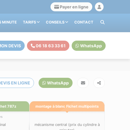
Payer en ligne
S MINUTE
TARIFS
CONSEILS
CONTACT
ON DEVIS
06 18 63 33 61
WhatsApp
EVIS EN LIGNE
WhatsApp
chet 787z
montage à blanc Fichet multipoints
es
inal
mécanisme central (prix du cylindre à