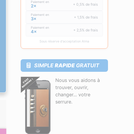
Paiement en
+ 0,5% de frais
2×
Paiement en
+ 1,5% de frais
3×
Paiement en
+ 2,5% de frais
4×
Sous réserve d'acceptation Alma
SIMPLE
RAPIDE
GRATUIT
Nous vous aidons à
trouver, ouvrir,
changer... votre
serrure.