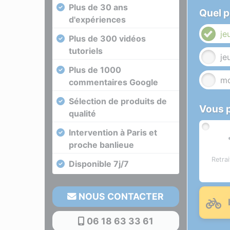
Plus de 30 ans
Quel p
d'expériences
je
Plus de 300 vidéos
tutoriels
je
Plus de 1000
mo
commentaires Google
Sélection de produits de
Vous p
qualité
Intervention à Paris et
proche banlieue
Retra
Disponible 7j/7
NOUS CONTACTER
06 18 63 33 61