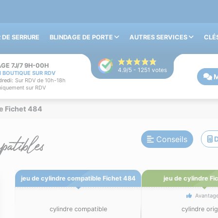
 DE SERRURE
BLINDAGE DE PORTE
AUTRES SERVICES
CLÉ
GE 7J/7 9H-00H
4.9
/5 -
1251
votes
N BOUTIQUE SUR RDV
M
redi:
Sur RDV de 10h-18h
iquement sur RDV
e Fichet 484
atibles
Conseils
D
jeu de cylindre compatible Fichet 484
jeu de cylindre Fi
Avantag
cylindre compatible
cylindre orig