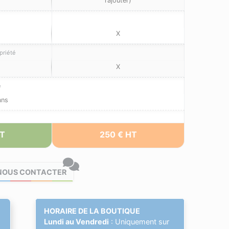
rajouter)
X
priété
X
e
ans
HT
250 € HT
NOUS CONTACTER
HORAIRE DE LA BOUTIQUE
Lundi au Vendredi
: Uniquement sur