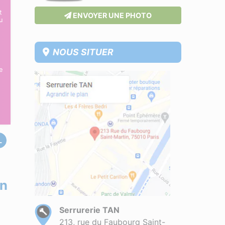
t
ENVOYER UNE PHOTO
u
NOUS SITUER
e
L
on
Serrurerie TAN
213, rue du Faubourg Saint-