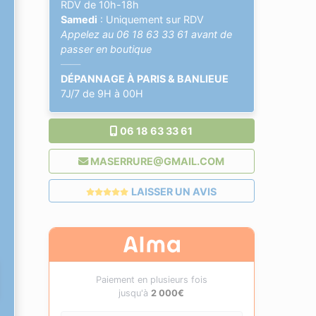
RDV de 10h-18h
Samedi
: Uniquement sur RDV
Appelez au
06 18 63 33 61
avant de
passer en boutique
——
DÉPANNAGE À PARIS & BANLIEUE
7J/7 de 9H à 00H
06 18 63 33 61
MASERRURE@GMAIL.COM
LAISSER UN AVIS
Paiement en plusieurs fois
jusqu'à
2 000€