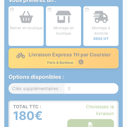
Vous préférez un :
Retrait en boutique
Montage en
Montage à
boutique
domicile
350€ HT
Livraison Express 1H par Coursier
Paris & Banlieue
Options disponibles :
Clés supplémentaires :
TOTAL TTC :
Choisissez la
180€
livraison