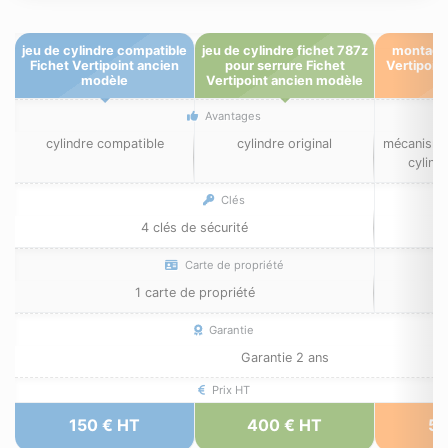
jeu de cylindre compatible
jeu de cylindre fichet 787z
montage 
Fichet Vertipoint ancien
pour serrure Fichet
Vertipoin
modèle
Vertipoint ancien modèle
Avantages
cylindre compatible
cylindre original
mécanisme 
cylindr
Clés
4 clés de sécurité
Carte de propriété
1 carte de propriété
Garantie
Garantie 2 ans
Prix HT
150 € HT
400 € HT
50