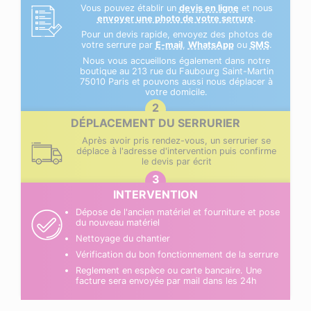
Vous pouvez établir un
devis en ligne
et nous
envoyer une photo de votre serrure
.
Pour un devis rapide, envoyez des photos de
votre serrure par
E-mail
,
WhatsApp
ou
SMS
.
Nous vous accueillons également dans notre
boutique au 213 rue du Faubourg Saint-Martin
75010 Paris et pouvons aussi nous déplacer à
votre domicile.
DÉPLACEMENT DU SERRURIER
Après avoir pris rendez-vous, un serrurier se
déplace à l'adresse d'intervention puis confirme
le devis par écrit
INTERVENTION
Dépose de l'ancien matériel et fourniture et pose
du nouveau matériel
Nettoyage du chantier
Vérification du bon fonctionnement de la serrure
Reglement en espèce ou carte bancaire. Une
facture sera envoyée par mail dans les 24h