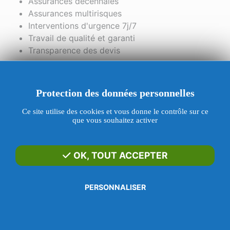
Assurances décennales
Assurances multirisques
Interventions d'urgence 7j/7
Travail de qualité et garanti
Transparence des devis
Dépannage 7j/7
Protection des données personnelles
de 9h00 à minuit
Ce site utilise des cookies et vous donne le contrôle sur ce
que vous souhaitez activer
Contact en ligne
Utilisez notre formulaire de contact
OK, TOUT ACCEPTER
maserrure@gmail.com
Réponse rapide par e-mail
PERSONNALISER
06 18 63 33 61
Renseignements et urgences
WHATSAPP
Menu
Appeler
SMS
E-mail
Contact