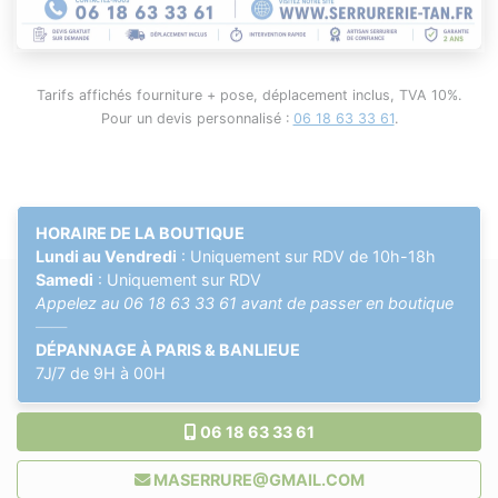
Tarifs affichés fourniture + pose, déplacement inclus, TVA 10%.
Pour un devis personnalisé :
06 18 63 33 61
.
HORAIRE DE LA BOUTIQUE
Lundi au Vendredi
: Uniquement sur RDV de 10h-18h
Samedi
: Uniquement sur RDV
Appelez au
06 18 63 33 61
avant de passer en boutique
——
DÉPANNAGE À PARIS & BANLIEUE
7J/7 de 9H à 00H
06 18 63 33 61
MASERRURE@GMAIL.COM