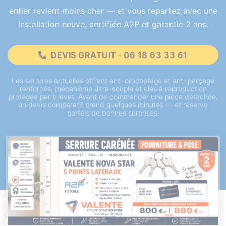
entier revient moins cher — et vous repartez avec une
installation neuve, certifiée A2P et garantie 2 ans.
DEVIS GRATUIT · 06 18 63 33 61
Les serrures actuelles offrent anti-crochetage et anti-perçage
renforcés, mécanisme ultra-souple et clés à reproduction
protégée par brevet. Avant de commander une pièce détachée,
un devis comparatif prend quelques minutes — et réserve
parfois de bonnes surprises.