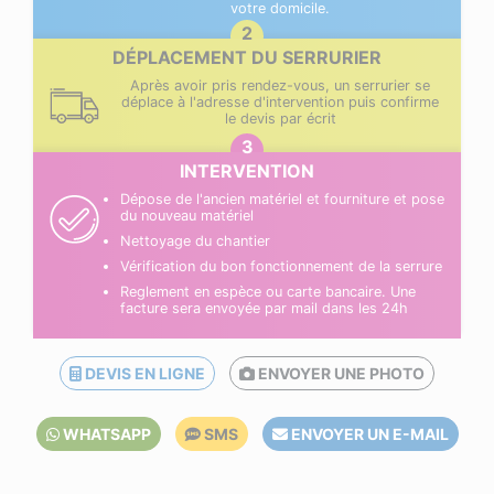
votre domicile.
DÉPLACEMENT DU SERRURIER
Après avoir pris rendez-vous, un serrurier se
déplace à l'adresse d'intervention puis confirme
le devis par écrit
INTERVENTION
Dépose de l'ancien matériel et fourniture et pose
du nouveau matériel
Nettoyage du chantier
Vérification du bon fonctionnement de la serrure
Reglement en espèce ou carte bancaire. Une
facture sera envoyée par mail dans les 24h
DEVIS EN LIGNE
ENVOYER UNE PHOTO
WHATSAPP
SMS
ENVOYER UN E-MAIL