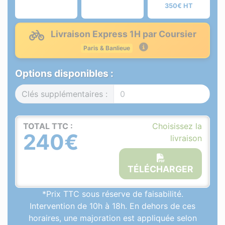
350€ HT
Livraison Express 1H par Coursier
Paris & Banlieue
Options disponibles :
Clés supplémentaires :
TOTAL TTC :
Choisissez la
240€
livraison
TÉLÉCHARGER
*Prix TTC sous réserve de faisabilité.
Intervention de 10h à 18h. En dehors de ces
horaires, une majoration est appliquée selon