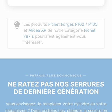
Les produits
Fichet Forges P102 / P105
et
Alicea XP
de notre catégorie
Fichet
787 s
pourraient également vous
intéresser.
PARFOIS PLUS ÉCONOMIQUE
NE RATEZ PAS NOS SERRURES
DE DERNIÈRE GÉNÉRATION
Vous envisagez de remplacer votre cylindre ou votre
mécanisme ? Dans certains cas, changer la serrure en