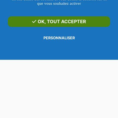
que vous souhaitez activer
Changer de serrure
Livraisons Disponibles
OK, TOUT ACCEPTER
Blog
PERSONNALISER
SERRURERIE TAN
WHATSAPP
Menu
Appeler
SMS
E-mail
Contact
213, rue du Faubourg Saint-Martin
75010 Paris
——
HORAIRE DE LA BOUTIQUE
Lundi au Vendredi
: sur RDV de 10h-18h
Samedi
: uniquement sur RDV
Appelez au
06 18 63 33 61
avant de passer en boutique
——
DÉPANNAGE À PARIS & BANLIEUE
7J/7 de 9H à 00H