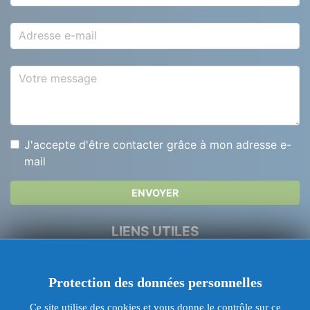
Adresse e-mail
Votre message
J'accepte d'être contacter grâce à mon adresse e-
mail
ENVOYER
LIENS UTILES
Dépannage Serrurerie
Protection des données personnelles
Urgence Serrurier Paris
Ce site utilise des cookies et vous donne le contrôle sur ce
Ouverture de porte