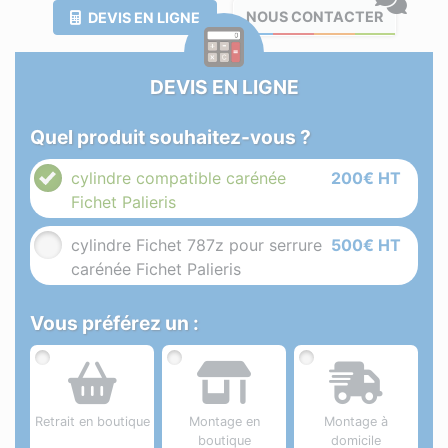
NOUS CONTACTER
DEVIS EN LIGNE
DEVIS EN LIGNE
Quel produit souhaitez-vous ?
cylindre compatible carénée
200€ HT
Fichet Palieris
cylindre Fichet 787z pour serrure
500€ HT
carénée Fichet Palieris
Vous préférez un :
Retrait en boutique
Montage en
Montage à
boutique
domicile