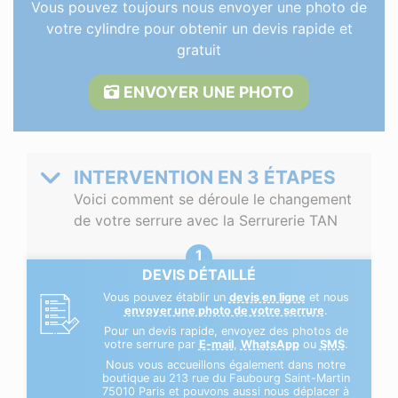
Vous pouvez toujours nous envoyer une photo de
votre cylindre pour obtenir un devis rapide et
gratuit
ENVOYER UNE PHOTO
INTERVENTION EN 3 ÉTAPES
Voici comment se déroule le changement
de votre serrure avec la Serrurerie TAN
DEVIS DÉTAILLÉ
Vous pouvez établir un
devis en ligne
et nous
envoyer une photo de votre serrure
.
Pour un devis rapide, envoyez des photos de
votre serrure par
E-mail
,
WhatsApp
ou
SMS
.
Nous vous accueillons également dans notre
boutique au 213 rue du Faubourg Saint-Martin
75010 Paris et pouvons aussi nous déplacer à