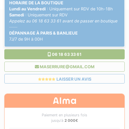
HORAIRE DE LA BOUTIQUE
Lundi au Vendredi
: Uniquement sur RDV de 10h-18h
Samedi
: Uniquement sur RDV
Appelez au
06 18 63 33 61
avant de passer en boutique
——
DÉPANNAGE À PARIS & BANLIEUE
7J/7 de 9H à 00H
06 18 63 33 61
MASERRURE@GMAIL.COM
LAISSER UN AVIS
Paiement en plusieurs fois
jusqu'à
2 000€