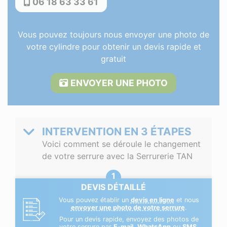
06 18 63 33 61
Vous pouvez toujours nous envoyer une photo de
votre cylindre pour obtenir un devis rapide et
gratuit
ENVOYER UNE PHOTO
INTERVENTION EN 3 ÉTAPES
Voici comment se déroule le changement
de votre serrure avec la Serrurerie TAN
DEVIS DÉTAILLÉ
Vous pouvez établir un
devis en ligne
et nous
envoyer une photo de votre serrure
.
Pour un devis rapide, envoyez des photos de
votre serrure par
E-mail
,
WhatsApp
ou
SMS
.