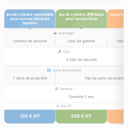
jeu de cylindre compatible
jeu de cylindre JPM Keso
serrure J
pour serrure Heracles
pour serrure Keso
Domkes
Avantages
cylindre de sécurité
haut de gamme
mécan
Clés
4 clés de sécurité
Carte de propriété
1 carte de propriété
Pas de carte de propriét
Garantie
Garantie 2 ans
Prix HT
150 € HT
250 € HT
35