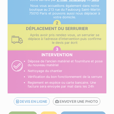
Nous vous accueillons également dans notre
boutique au 213 rue du Faubourg Saint-Martin
75010 Paris et pouvons aussi nous déplacer à
votre domicile.
DÉPLACEMENT DU SERRURIER
Après avoir pris rendez-vous, un serrurier se
déplace à l'adresse d'intervention puis confirme
le devis par écrit
INTERVENTION
Dépose de l'ancien matériel et fourniture et pose
du nouveau matériel
Nettoyage du chantier
Vérification du bon fonctionnement de la serrure
Reglement en espèce ou carte bancaire. Une
facture sera envoyée par mail dans les 24h
DEVIS EN LIGNE
ENVOYER UNE PHOTO