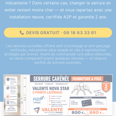
mécanisme ? Dans certains cas, changer la serrure en
entier revient moins cher — et vous repartez avec une
installation neuve, certifiée A2P et garantie 2 ans.
DEVIS GRATUIT · 06 18 63 33 61
Les serrures actuelles offrent anti-crochetage et anti-perçage
renforcés, mécanisme ultra-souple et clés à reproduction
protégée par brevet. Avant de commander une pièce détachée,
un devis comparatif prend quelques minutes — et réserve
parfois de bonnes surprises.