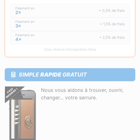
Paiement en
+ 0,5% de frais
2×
Paiement en
+ 1,5% de frais
3×
Paiement en
+ 2,5% de frais
4×
Sous réserve d'acceptation Alma
SIMPLE
RAPIDE
GRATUIT
Nous vous aidons à trouver, ouvrir,
changer... votre serrure.