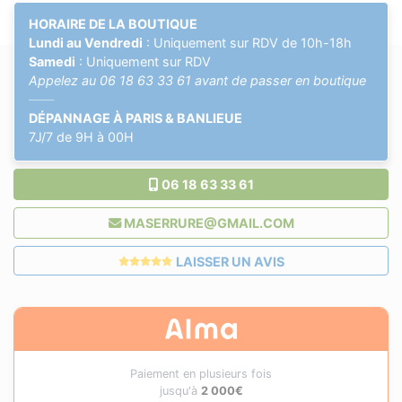
HORAIRE DE LA BOUTIQUE
Lundi au Vendredi
: Uniquement sur RDV de 10h-18h
Samedi
: Uniquement sur RDV
Appelez au
06 18 63 33 61
avant de passer en boutique
——
DÉPANNAGE À PARIS & BANLIEUE
7J/7 de 9H à 00H
06 18 63 33 61
MASERRURE@GMAIL.COM
LAISSER UN AVIS
Paiement en plusieurs fois
jusqu'à
2 000€