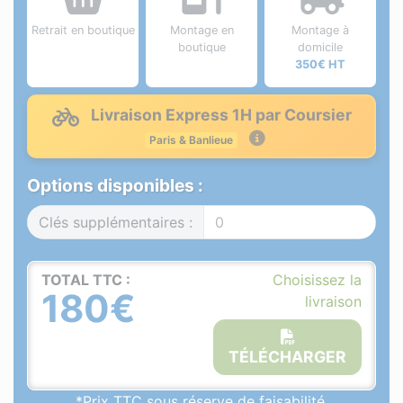
Retrait en boutique
Montage en
Montage à
boutique
domicile
350€ HT
Livraison Express 1H par Coursier
Paris & Banlieue
Options disponibles :
Clés supplémentaires :
TOTAL TTC :
Choisissez la
180€
livraison
TÉLÉCHARGER
*Prix TTC sous réserve de faisabilité.