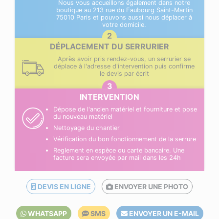
Nous vous accueillons également dans notre
boutique au 213 rue du Faubourg Saint-Martin
75010 Paris et pouvons aussi nous déplacer à
votre domicile.
DÉPLACEMENT DU SERRURIER
Après avoir pris rendez-vous, un serrurier se
déplace à l'adresse d'intervention puis confirme
le devis par écrit
INTERVENTION
Dépose de l'ancien matériel et fourniture et pose
du nouveau matériel
Nettoyage du chantier
Vérification du bon fonctionnement de la serrure
Reglement en espèce ou carte bancaire. Une
facture sera envoyée par mail dans les 24h
DEVIS EN LIGNE
ENVOYER UNE PHOTO
WHATSAPP
SMS
ENVOYER UN E-MAIL