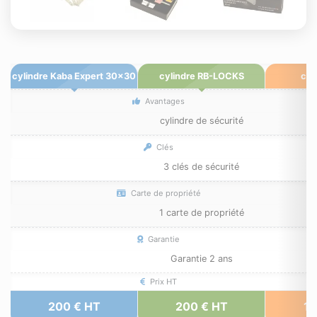
cylindre Kaba Expert 30x30
cylindre RB-LOCKS
cyl
Avantages
cylindre de sécurité
Clés
3 clés de sécurité
Carte de propriété
1 carte de propriété
Garantie
Garantie 2 ans
Prix HT
200 € HT
200 € HT
10