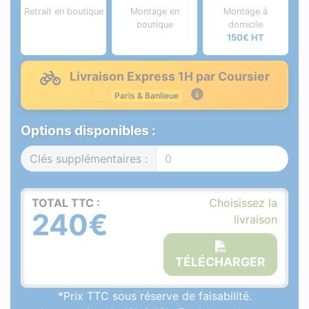
Retrait en boutique
Montage en
Montage à
boutique
domicile
150€ HT
Livraison Express 1H par Coursier
Paris & Banlieue
Options disponibles :
Clés supplémentaires :
TOTAL TTC :
Choisissez la
240€
livraison
TÉLÉCHARGER
*Prix TTC sous réserve de faisabilité.