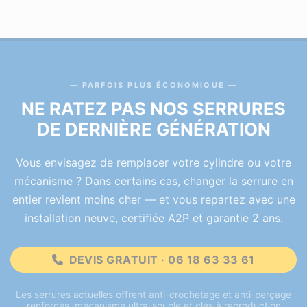
PARFOIS PLUS ÉCONOMIQUE
NE RATEZ PAS NOS SERRURES
DE DERNIÈRE GÉNÉRATION
Vous envisagez de remplacer votre cylindre ou votre
mécanisme ? Dans certains cas, changer la serrure en
entier revient moins cher — et vous repartez avec une
installation neuve, certifiée A2P et garantie 2 ans.
DEVIS GRATUIT · 06 18 63 33 61
Les serrures actuelles offrent anti-crochetage et anti-perçage
renforcés, mécanisme ultra-souple et clés à reproduction