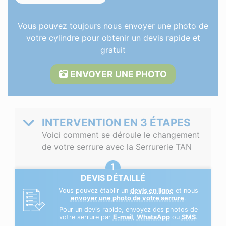
Vous pouvez toujours nous envoyer une photo de
votre cylindre pour obtenir un devis rapide et
gratuit
ENVOYER UNE PHOTO
INTERVENTION EN 3 ÉTAPES
Voici comment se déroule le changement
de votre serrure avec la Serrurerie TAN
DEVIS DÉTAILLÉ
Vous pouvez établir un
devis en ligne
et nous
envoyer une photo de votre serrure
.
Pour un devis rapide, envoyez des photos de
votre serrure par
E-mail
,
WhatsApp
ou
SMS
.