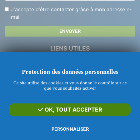
J'accepte d'être contacter grâce à mon adresse e-
mail
ENVOYER
LIENS UTILES
Dépannage Serrurerie
Protection des données personnelles
Urgence Serrurier Paris
Ce site utilise des cookies et vous donne le contrôle sur ce
Ouverture de porte
que vous souhaitez activer
Changer de serrure
Livraisons Disponibles
OK, TOUT ACCEPTER
Blog
PERSONNALISER
SERRURERIE TAN