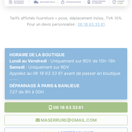
Tarifs affichés fourniture + pose, déplacement inclus, TVA 10%.
Pour un devis personnalisé :
06 18 63 33 61
.
HORAIRE DE LA BOUTIQUE
Lundi au Vendredi
: Uniquement sur RDV de 10h-18h
Samedi
: Uniquement sur RDV
Appelez au
06 18 63 33 61
avant de passer en boutique
——
DÉPANNAGE À PARIS & BANLIEUE
7J/7 de 9H à 00H
06 18 63 33 61
MASERRURE@GMAIL.COM