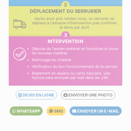
DÉPLACEMENT DU SERRURIER
Après avoir pris rendez-vous, un serrurier se
déplace à l'adresse d'intervention puis confirme
le devis par écrit
INTERVENTION
Dépose de l'ancien matériel et fourniture et pose
du nouveau matériel
Nettoyage du chantier
Vérification du bon fonctionnement de la serrure
Reglement en espèce ou carte bancaire. Une
facture sera envoyée par mail dans les 24h
DEVIS EN LIGNE
ENVOYER UNE PHOTO
WHATSAPP
SMS
ENVOYER UN E-MAIL