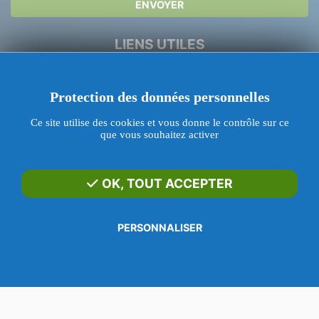
ENVOYER
LIENS UTILES
Dépannage Serrurerie
Protection des données personnelles
Urgence Serrurier Paris
Ce site utilise des cookies et vous donne le contrôle sur ce
Ouverture de porte
que vous souhaitez activer
Changer de serrure
Livraisons Disponibles
OK, TOUT ACCEPTER
Blog
PERSONNALISER
SERRURERIE TAN
WHATSAPP
Menu
Appeler
SMS
E-mail
Contact
213, rue du Faubourg Saint-Martin
75010 Paris
——