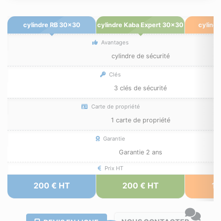
cylindre RB 30x30
cylindre Kaba Expert 30x30
cylind
Avantages
cylindre de sécurité
Clés
3 clés de sécurité
Carte de propriété
1 carte de propriété
Garantie
Garantie 2 ans
Prix HT
200 € HT
200 € HT
10