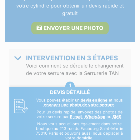
votre cylindre pour obtenir un devis rapide et
gratuit
ENVOYER UNE PHOTO
INTERVENTION EN 3 ÉTAPES
Voici comment se déroule le changement
de votre serrure avec la Serrurerie TAN
DEVIS DÉTAILLÉ
Vous pouvez établir un
devis en ligne
et nous
envoyer une photo de votre serrure
.
Pour un devis rapide, envoyez des photos de
votre serrure par
E-mail
,
WhatsApp
ou
SMS
.
Nous vous accueillons également dans notre
boutique au 213 rue du Faubourg Saint-Martin
75010 Paris et pouvons aussi nous déplacer à
votre domicile.