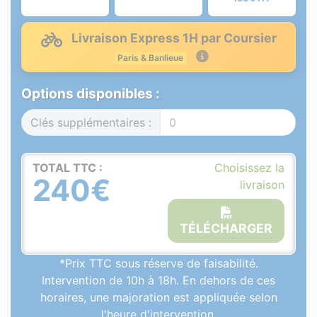
Livraison Express 1H par Coursier
Paris & Banlieue
Options disponibles :
Clés supplémentaires :
TOTAL TTC :
Choisissez la
240€
livraison
TÉLÉCHARGER
*Prix TTC sous réserve de faisabilité.
Intervention de 10h à 18h. En dehors de ces
horaires, une majoration est appliquée selon
l'heure d'intervention.