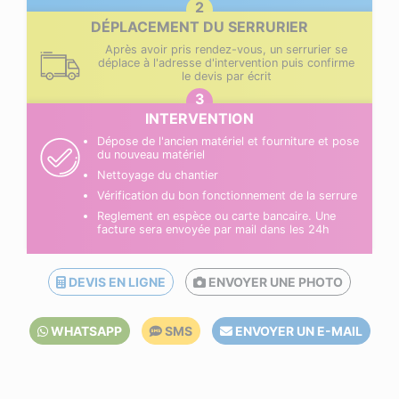
DÉPLACEMENT DU SERRURIER
Après avoir pris rendez-vous, un serrurier se
déplace à l'adresse d'intervention puis confirme
le devis par écrit
INTERVENTION
Dépose de l'ancien matériel et fourniture et pose
du nouveau matériel
Nettoyage du chantier
Vérification du bon fonctionnement de la serrure
Reglement en espèce ou carte bancaire. Une
facture sera envoyée par mail dans les 24h
DEVIS EN LIGNE
ENVOYER UNE PHOTO
WHATSAPP
SMS
ENVOYER UN E-MAIL