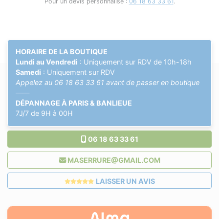
Pour un devis personnalisé :
06 18 63 33 61
.
HORAIRE DE LA BOUTIQUE
Lundi au Vendredi
: Uniquement sur RDV de 10h-18h
Samedi
: Uniquement sur RDV
Appelez au
06 18 63 33 61
avant de passer en boutique
——
DÉPANNAGE À PARIS & BANLIEUE
7J/7 de 9H à 00H
06 18 63 33 61
MASERRURE@GMAIL.COM
LAISSER UN AVIS