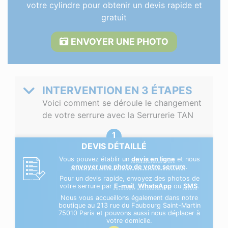
votre cylindre pour obtenir un devis rapide et
gratuit
ENVOYER UNE PHOTO
INTERVENTION EN 3 ÉTAPES
Voici comment se déroule le changement
de votre serrure avec la Serrurerie TAN
DEVIS DÉTAILLÉ
Vous pouvez établir un
devis en ligne
et nous
envoyer une photo de votre serrure
.
Pour un devis rapide, envoyez des photos de
votre serrure par
E-mail
,
WhatsApp
ou
SMS
.
Nous vous accueillons également dans notre
boutique au 213 rue du Faubourg Saint-Martin
75010 Paris et pouvons aussi nous déplacer à
votre domicile.