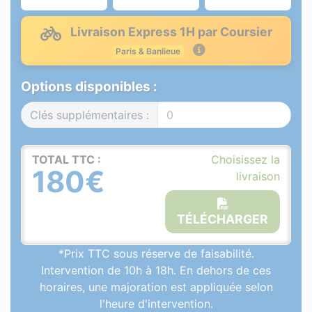
Livraison Express 1H par Coursier
Paris & Banlieue
Options disponibles :
Clés supplémentaires :
TOTAL TTC :
Choisissez la
180€
livraison
TÉLÉCHARGER
*Prix TTC sous réserve de faisabilité.
Intervention de 10h à 18h. En dehors de ces
horaires, une majoration est appliquée selon
l'heure d'intervention.