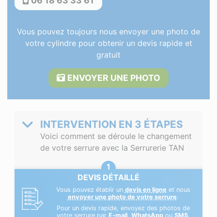
06 18 63 33 61
Vous pouvez toujours nous envoyer une photo de
votre cylindre pour obtenir un devis rapide et
gratuit
ENVOYER UNE PHOTO
INTERVENTION EN 3 ÉTAPES
Voici comment se déroule le changement
de votre serrure avec la Serrurerie TAN
DEVIS DÉTAILLÉ
Vous pouvez établir un
devis en ligne
et nous
envoyer une photo de votre serrure
.
Pour un devis rapide, envoyez des photos de
votre serrure par
E-mail
,
WhatsApp
ou
SMS
.