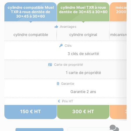
cylindre compatible Muel
cylindre Muel TXR à roue
mécanis
TXR à roue dentée de
dentée de 30x45 à 30x60
2000 (
30x45 à 30x60
id
Avantages
cylindre compatible
cylindre original
mécanisme c
Clés
3 clés de sécurité
Carte de propriété
1 carte de propriété
Garantie
Garantie 2 ans
Prix HT
150 € HT
300 € HT
35