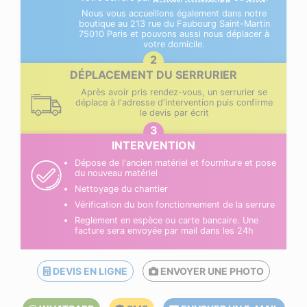
Nous vous accueillons également dans notre
boutique au 213 rue du Faubourg Saint-Martin
75010 Paris et pouvons aussi nous déplacer à
votre domicile.
DÉPLACEMENT DU SERRURIER
Après avoir pris rendez-vous, un serrurier se
déplace à l'adresse d'intervention puis confirme
le devis par écrit
INTERVENTION
Dépose de l'ancien matériel et fourniture et pose
du nouveau matériel
Nettoyage du chantier
Vérification du bon fonctionnement de la serrure
Reglement en espèce ou carte bancaire. Une
facture sera envoyée par mail dans les 24h
DEVIS EN LIGNE
ENVOYER UNE PHOTO