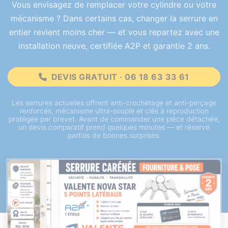
Vous envisagez de remplacer votre cylindre ou votre
mécanisme ? Dans certains cas, changer la serrure en
entier revient moins cher — et vous repartez avec une
installation neuve, certifiée A2P et garantie 2 ans.
DEVIS GRATUIT · 06 18 63 33 61
Les serrures actuelles offrent anti-crochetage et anti-perçage
renforcés, mécanisme ultra-souple et clés à reproduction
protégée par brevet. Avant de commander une pièce détachée,
un devis comparatif prend quelques minutes — et réserve
parfois de bonnes surprises.