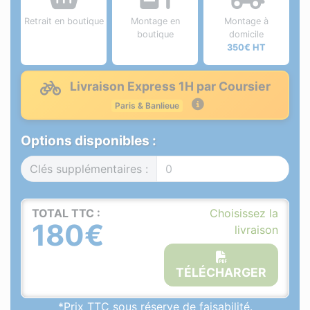
Retrait en boutique
Montage en
Montage à
boutique
domicile
350€ HT
Livraison Express 1H par Coursier
Paris & Banlieue
Options disponibles :
Clés supplémentaires :
TOTAL TTC :
Choisissez la
180€
livraison
TÉLÉCHARGER
*Prix TTC sous réserve de faisabilité.