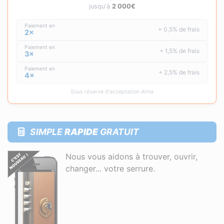
jusqu'à
2 000€
Paiement en
+ 0,5% de frais
2×
Paiement en
+ 1,5% de frais
3×
Paiement en
+ 2,5% de frais
4×
Sous réserve d'acceptation Alma
SIMPLE
RAPIDE
GRATUIT
Nous vous aidons à trouver, ouvrir,
changer... votre serrure.