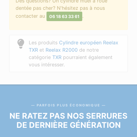
Des questions? Un cylindre muel à roue
dentée pas cher? N'hésitez pas à nous
contacter au
.
06 18 63 33 61
Les produits
Cylindre européen Reelax
TXR
et
Reelax R2000
de notre
catégorie
TXR
pourraient également
vous intéresser.
PARFOIS PLUS ÉCONOMIQUE
NE RATEZ PAS NOS SERRURES
DE DERNIÈRE GÉNÉRATION