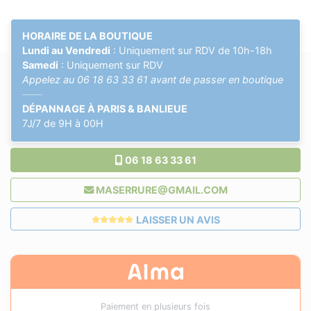
HORAIRE DE LA BOUTIQUE
Lundi au Vendredi
: Uniquement sur RDV de 10h-18h
Samedi
: Uniquement sur RDV
Appelez au
06 18 63 33 61
avant de passer en boutique
——
DÉPANNAGE À PARIS & BANLIEUE
7J/7 de 9H à 00H
06 18 63 33 61
MASERRURE@GMAIL.COM
LAISSER UN AVIS
Paiement en plusieurs fois