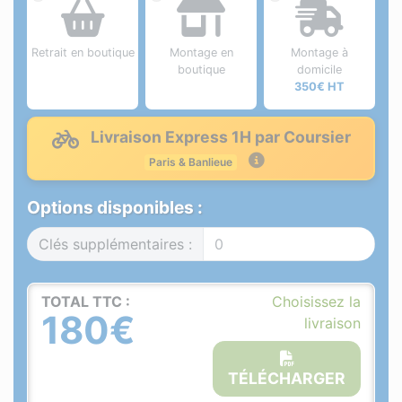
Retrait en boutique
Montage en
Montage à
boutique
domicile
350€ HT
Livraison Express 1H par Coursier
Paris & Banlieue
Options disponibles :
Clés supplémentaires :
TOTAL TTC :
Choisissez la
180€
livraison
TÉLÉCHARGER