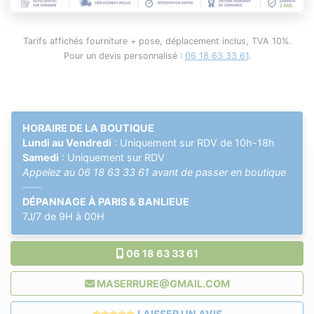
Tarifs affichés fourniture + pose, déplacement inclus, TVA 10%.
Pour un devis personnalisé :
06 18 63 33 61
.
HORAIRE DE LA BOUTIQUE
Lundi au Vendredi
: Uniquement sur RDV de 10h-18h
Samedi
: Uniquement sur RDV
Appelez au
06 18 63 33 61
avant de passer en boutique
——
DÉPANNAGE À PARIS & BANLIEUE
7J/7 de 9H à 00H
06 18 63 33 61
MASERRURE@GMAIL.COM
LAISSER UN AVIS