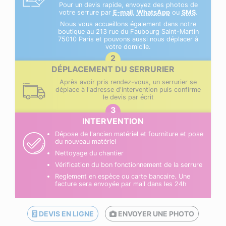
Pour un devis rapide, envoyez des photos de
votre serrure par
E-mail
,
WhatsApp
ou
SMS
.
Nous vous accueillons également dans notre
boutique au 213 rue du Faubourg Saint-Martin
75010 Paris et pouvons aussi nous déplacer à
votre domicile.
DÉPLACEMENT DU SERRURIER
Après avoir pris rendez-vous, un serrurier se
déplace à l'adresse d'intervention puis confirme
le devis par écrit
INTERVENTION
Dépose de l'ancien matériel et fourniture et pose
du nouveau matériel
Nettoyage du chantier
Vérification du bon fonctionnement de la serrure
Reglement en espèce ou carte bancaire. Une
facture sera envoyée par mail dans les 24h
DEVIS EN LIGNE
ENVOYER UNE PHOTO