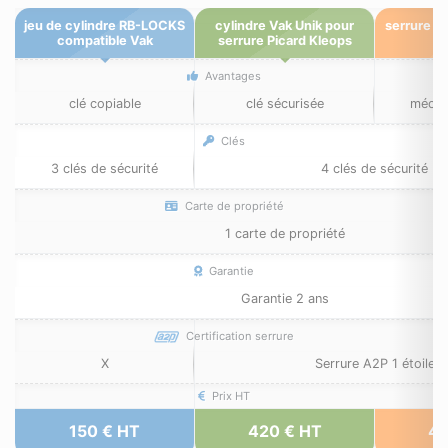
jeu de cylindre RB-LOCKS
cylindre Vak Unik pour
serrure P
compatible Vak
serrure Picard Kleops
Avantages
clé copiable
clé sécurisée
mécan
Clés
3 clés de sécurité
4 clés de sécurité
Carte de propriété
1 carte de propriété
Garantie
Garantie 2 ans
Certification serrure
X
Serrure A2P 1 étoile
Prix HT
150 € HT
420 € HT
42