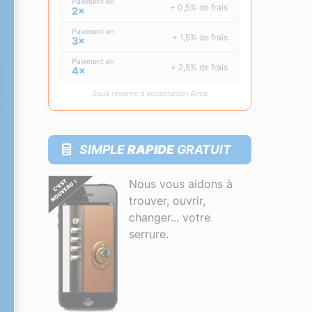
Paiement en
+ 0,5% de frais
2×
Paiement en
+ 1,5% de frais
3×
Paiement en
+ 2,5% de frais
4×
Sous réserve d'acceptation Alma
SIMPLE
RAPIDE
GRATUIT
Nous vous aidons à
trouver, ouvrir,
changer... votre
serrure.