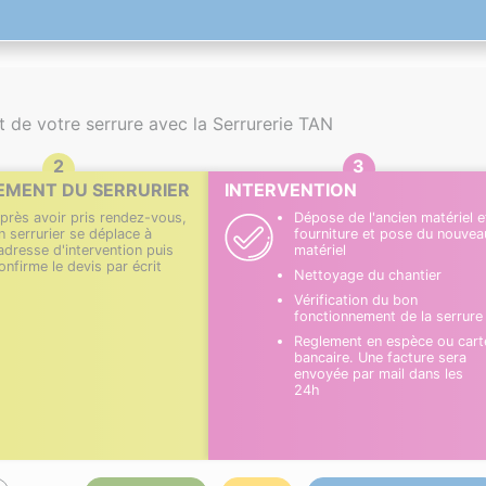
de votre serrure avec la Serrurerie TAN
EMENT DU SERRURIER
INTERVENTION
près avoir pris rendez-vous,
Dépose de l'ancien matériel e
n serrurier se déplace à
fourniture et pose du nouvea
'adresse d'intervention puis
matériel
onfirme le devis par écrit
Nettoyage du chantier
Vérification du bon
fonctionnement de la serrure
Reglement en espèce ou cart
bancaire. Une facture sera
envoyée par mail dans les
24h