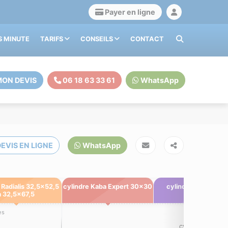
Payer en ligne
S MINUTE
TARIFS
CONSEILS
CONTACT
ON DEVIS
06 18 63 33 61
WhatsApp
EVIS EN LIGNE
WhatsApp
 Radialis 32,5x52,5
cylindre Kaba Expert 30x30
cylindre Kaba Expe
à 32,5x67,5
30x40
es
cylindre kaba