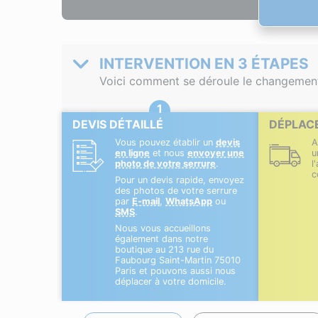
INTERVENTION EN 3 ÉTAPES
Voici comment se déroule le changement 
DEVIS DÉTAILLÉ
DÉPLAC
Vous pouvez établir un
devis
A
en ligne
et nous
envoyer une
u
photo de votre serrure
.
l
c
Pour un devis rapide, envoyez
des photos de votre serrure
par
E-mail
,
WhatsApp
ou
SMS
.
Nous vous accueillons
également dans notre
boutique au 213 rue du
Faubourg Saint-Martin 75010
Paris et pouvons aussi nous
déplacer à votre domicile.