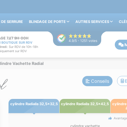
 DE SERRURE
BLINDAGE DE PORTE
AUTRES SERVICES
CLÉ
GE 7J/7 9H-00H
4.9
/5 -
1251
votes
N BOUTIQUE SUR RDV
M
redi:
Sur RDV de 10h-18h
iquement sur RDV
lindre Vachette Radial
al
Conseils
D
cylindre Radialis 32,5x32,5
cylindre Radialis 32,5x42,5
cylindre
Avantag
cylindre vachette