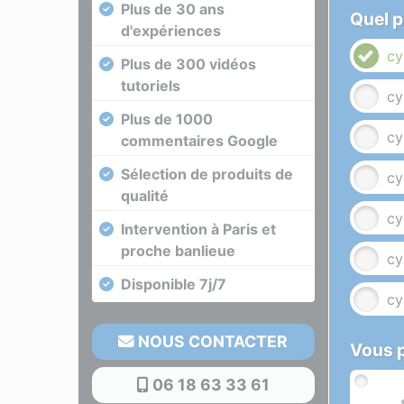
Plus de 30 ans
Quel p
d'expériences
cy
Plus de 300 vidéos
tutoriels
cy
Plus de 1000
cy
commentaires Google
Sélection de produits de
cy
qualité
cy
Intervention à Paris et
proche banlieue
cy
Disponible 7j/7
cy
NOUS CONTACTER
Vous p
06 18 63 33 61