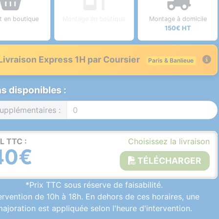
it en boutique
Montage en boutique
Montage à domicile
150€ HT
Livraison Express 1H par Coursier
Paris & Banlieue
s disponibles :
upplémentaires :
L TTC :
Choisissez la livraison
40€
TÉLÉCHARGER
*Prix TTC sous réserve de faisabilité.
ervention de 10h à 18h. En dehors de ces horaires, une
ajoration est appliquée selon l'heure d'intervention.