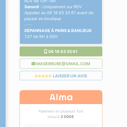
RDV de 10h-18h
Samedi
: Uniquement sur RDV
Appelez au
06 18 63 33 61
avant de
passer en boutique
——
DÉPANNAGE À PARIS & BANLIEUE
7J/7 de 9H à 00H
06 18 63 33 61
MASERRURE@GMAIL.COM
LAISSER UN AVIS
Paiement en plusieurs fois
jusqu'à
2 000€