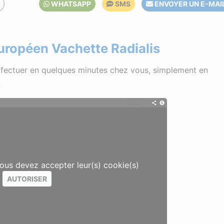
O
WHATSAPP
SMS
ENVOYER UN E-MAI
uropéen Vachette Radialis
fectuer en quelques minutes chez vous, simplement en
.
vous devez accepter leur(s) cookie(s)
AUTORISER